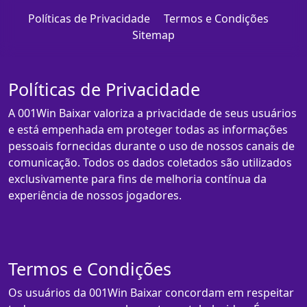
Políticas de Privacidade
Termos e Condições
Sitemap
Políticas de Privacidade
A 001Win Baixar valoriza a privacidade de seus usuários
e está empenhada em proteger todas as informações
pessoais fornecidas durante o uso de nossos canais de
comunicação. Todos os dados coletados são utilizados
exclusivamente para fins de melhoria contínua da
experiência de nossos jogadores.
Termos e Condições
Os usuários da 001Win Baixar concordam em respeitar