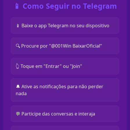
📱 Como Seguir no Telegram
📱 Baixe o app Telegram no seu dispositivo
🔍 Procure por "@001Win BaixarOficial"
👆 Toque em "Entrar" ou "Join"
🔔 Ative as notificações para não perder
nada
💬 Participe das conversas e interaja