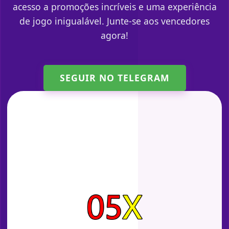
acesso a promoções incríveis e uma experiência
de jogo inigualável. Junte-se aos vencedores
agora!
SEGUIR NO TELEGRAM