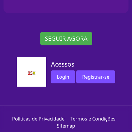
SEGUIR AGORA
Acessos
Login
Registrar-se
Políticas de Privacidade
Termos e Condições
Sitemap