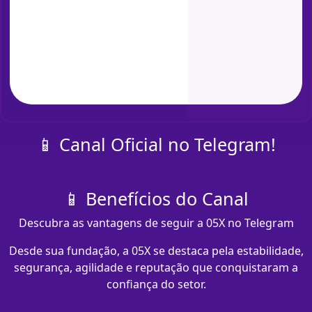
📱 Canal Oficial no Telegram!
📱 Benefícios do Canal
Descubra as vantagens de seguir a 05X no Telegram
Desde sua fundação, a 05X se destaca pela estabilidade,
segurança, agilidade e reputação que conquistaram a
confiança do setor.