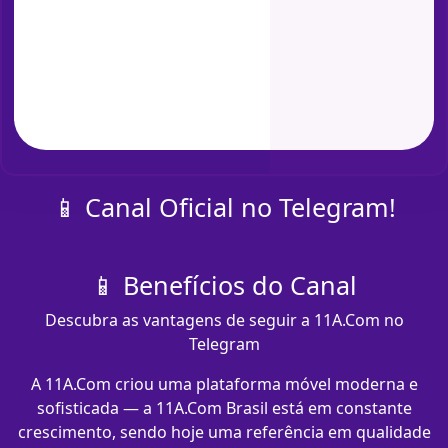
📱 Canal Oficial no Telegram!
📱 Benefícios do Canal
Descubra as vantagens de seguir a 11A.Com no
Telegram
A 11A.Com criou uma plataforma móvel moderna e
sofisticada — a 11A.Com Brasil está em constante
crescimento, sendo hoje uma referência em qualidade