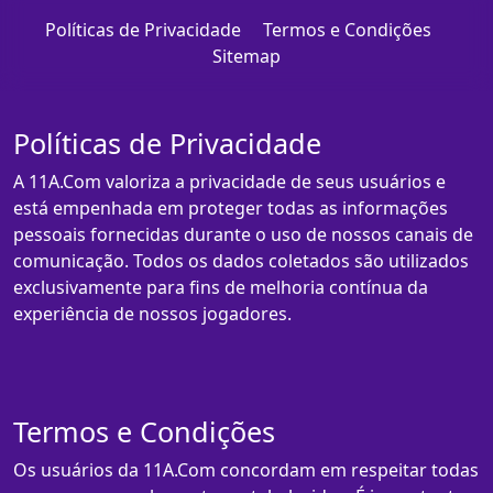
Políticas de Privacidade
Termos e Condições
Sitemap
Políticas de Privacidade
A 11A.Com valoriza a privacidade de seus usuários e
está empenhada em proteger todas as informações
pessoais fornecidas durante o uso de nossos canais de
comunicação. Todos os dados coletados são utilizados
exclusivamente para fins de melhoria contínua da
experiência de nossos jogadores.
Termos e Condições
Os usuários da 11A.Com concordam em respeitar todas