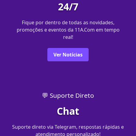
24/7
Fique por dentro de todas as novidades,
promoções e eventos da 11A.Com em tempo
real!
Ver Notícias
💬 Suporte Direto
Chat
Suporte direto via Telegram, respostas rápidas e
atendimento personalizado!