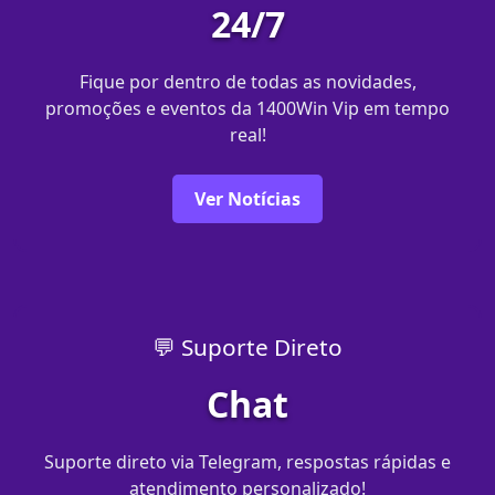
24/7
Fique por dentro de todas as novidades,
promoções e eventos da 1400Win Vip em tempo
real!
Ver Notícias
💬 Suporte Direto
Chat
Suporte direto via Telegram, respostas rápidas e
atendimento personalizado!