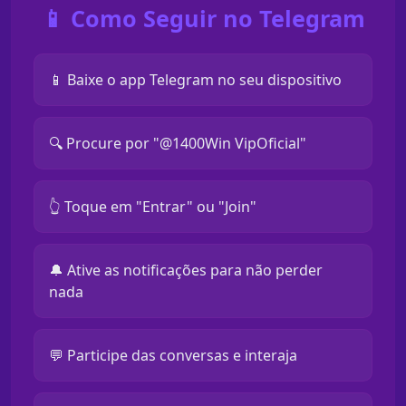
📱 Como Seguir no Telegram
📱 Baixe o app Telegram no seu dispositivo
🔍 Procure por "@1400Win VipOficial"
👆 Toque em "Entrar" ou "Join"
🔔 Ative as notificações para não perder
nada
💬 Participe das conversas e interaja