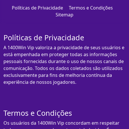
Políticas de Privacidade
Termos e Condições
Sitemap
Políticas de Privacidade
A 1400Win Vip valoriza a privacidade de seus usuários e
está empenhada em proteger todas as informações
pessoais fornecidas durante o uso de nossos canais de
comunicação. Todos os dados coletados são utilizados
exclusivamente para fins de melhoria contínua da
experiência de nossos jogadores.
Termos e Condições
Os usuários da 1400Win Vip concordam em respeitar