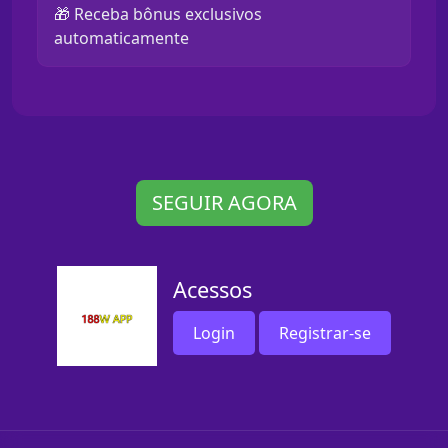
🎁 Receba bônus exclusivos
automaticamente
SEGUIR AGORA
Acessos
Login
Registrar-se