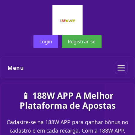
Login
Registrar-se
Menu
📱 188W APP A Melhor
Plataforma de Apostas
Cadastre-se na 188W APP para ganhar bônus no
cadastro e em cada recarga. Com a 188W APP,