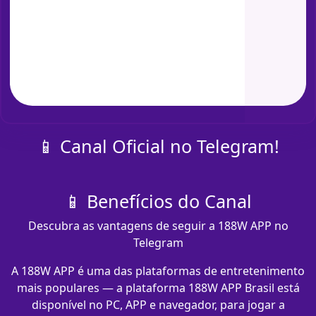
📱 Canal Oficial no Telegram!
📱 Benefícios do Canal
Descubra as vantagens de seguir a 188W APP no
Telegram
A 188W APP é uma das plataformas de entretenimento
mais populares — a plataforma 188W APP Brasil está
disponível no PC, APP e navegador, para jogar a