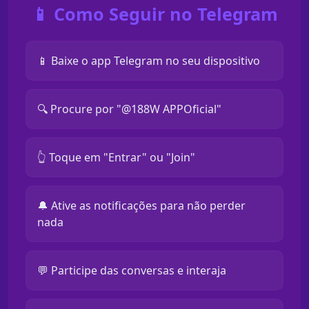
📱 Como Seguir no Telegram
📱 Baixe o app Telegram no seu dispositivo
🔍 Procure por "@188W APPOficial"
👆 Toque em "Entrar" ou "Join"
🔔 Ative as notificações para não perder
nada
💬 Participe das conversas e interaja