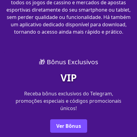
todos os jogos de cassino e mercados de apostas
esportivas diretamente do seu smartphone ou tablet,
sem perder qualidade ou funcionalidade. Há também
um aplicativo dedicado disponível para download,
tornando o acesso ainda mais rápido e prático.
🎁 Bônus Exclusivos
VIP
Receba bônus exclusivos do Telegram,
promoções especiais e códigos promocionais
únicos!
Ver Bônus