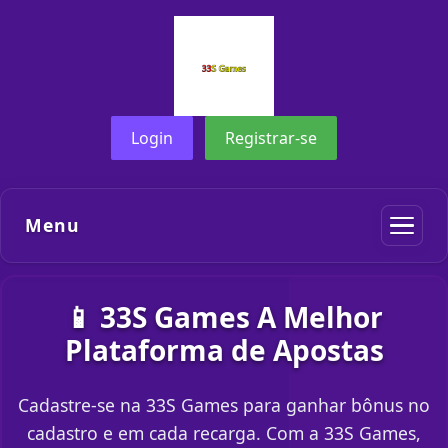
Login
Registrar-se
Menu
📱 33S Games A Melhor
Plataforma de Apostas
Cadastre-se na 33S Games para ganhar bônus no
cadastro e em cada recarga. Com a 33S Games,