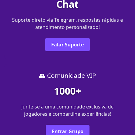
Chat
Suporte direto via Telegram, respostas rápidas e
atendimento personalizado!
Falar Suporte
👥 Comunidade VIP
1000+
Junte-se a uma comunidade exclusiva de
jogadores e compartilhe experiências!
Entrar Grupo