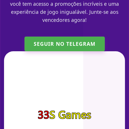
você tem acesso a promoções incríveis e uma
experiência de jogo inigualável. Junte-se aos
vencedores agora!
SEGUIR NO TELEGRAM