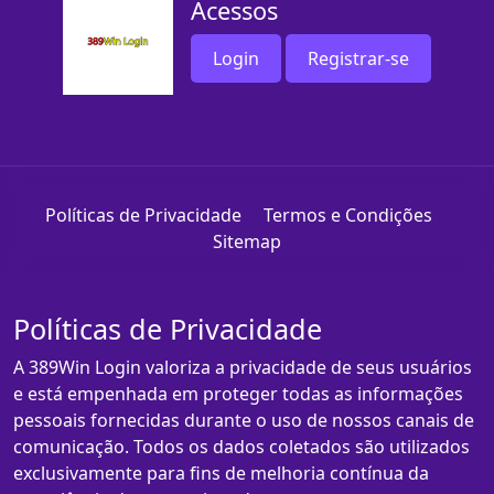
Acessos
Login
Registrar-se
Políticas de Privacidade
Termos e Condições
Sitemap
Políticas de Privacidade
A 389Win Login valoriza a privacidade de seus usuários
e está empenhada em proteger todas as informações
pessoais fornecidas durante o uso de nossos canais de
comunicação. Todos os dados coletados são utilizados
exclusivamente para fins de melhoria contínua da