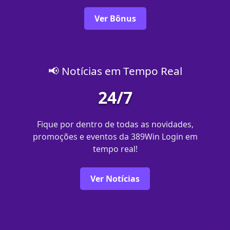
Ver Bônus
📢 Notícias em Tempo Real
24/7
Fique por dentro de todas as novidades,
promoções e eventos da 389Win Login em
tempo real!
Ver Notícias