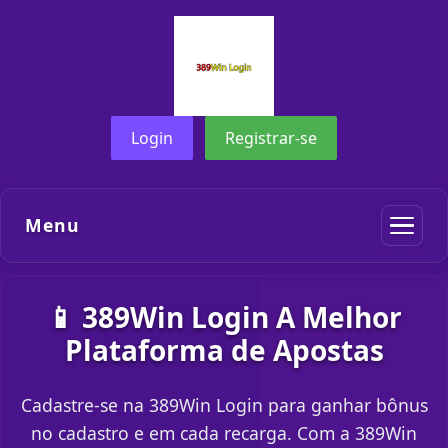
Login
Registrar-se
Menu
📱 389Win Login A Melhor
Plataforma de Apostas
Cadastre-se na 389Win Login para ganhar bônus
no cadastro e em cada recarga. Com a 389Win