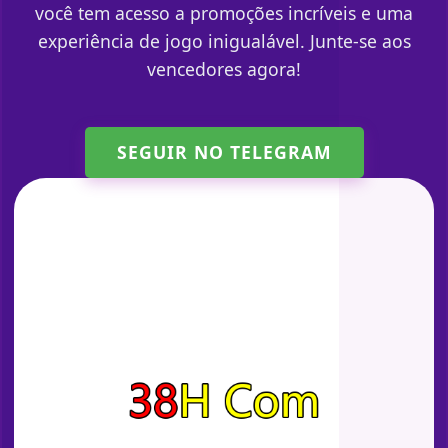
você tem acesso a promoções incríveis e uma
experiência de jogo inigualável. Junte-se aos
vencedores agora!
SEGUIR NO TELEGRAM