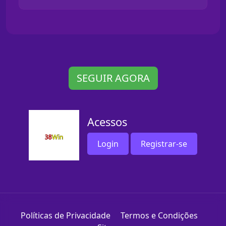
SEGUIR AGORA
Acessos
Login
Registrar-se
Políticas de Privacidade
Termos e Condições