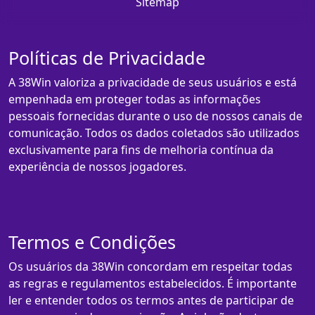
Sitemap
Políticas de Privacidade
A 38Win valoriza a privacidade de seus usuários e está
empenhada em proteger todas as informações
pessoais fornecidas durante o uso de nossos canais de
comunicação. Todos os dados coletados são utilizados
exclusivamente para fins de melhoria contínua da
experiência de nossos jogadores.
Termos e Condições
Os usuários da 38Win concordam em respeitar todas
as regras e regulamentos estabelecidos. É importante
ler e entender todos os termos antes de participar de