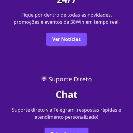
Fique por dentro de todas as novidades,
promoções e eventos da 38Win em tempo real!
Ver Notícias
💬 Suporte Direto
Chat
Suporte direto via Telegram, respostas rápidas e
atendimento personalizado!