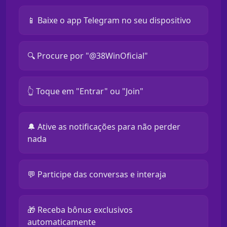
📱 Baixe o app Telegram no seu dispositivo
🔍 Procure por "@38WinOficial"
👆 Toque em "Entrar" ou "Join"
🔔 Ative as notificações para não perder
nada
💬 Participe das conversas e interaja
🎁 Receba bônus exclusivos
automaticamente