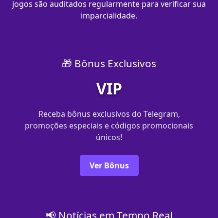
jogos são auditados regularmente para verificar sua
imparcialidade.
🎁 Bônus Exclusivos
VIP
Receba bônus exclusivos do Telegram,
promoções especiais e códigos promocionais
únicos!
Ver Bônus
📢 Notícias em Tempo Real