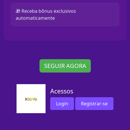
🎁 Receba bônus exclusivos
automaticamente
SEGUIR AGORA
Acessos
Login
Registrar-se