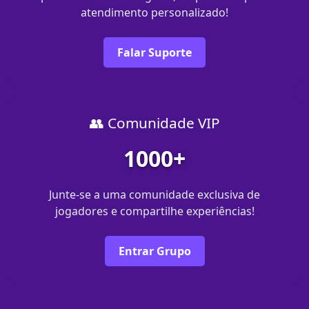
atendimento personalizado!
Falar Suporte
👥 Comunidade VIP
1000+
Junte-se a uma comunidade exclusiva de
jogadores e compartilhe experiências!
Entrar Grupo