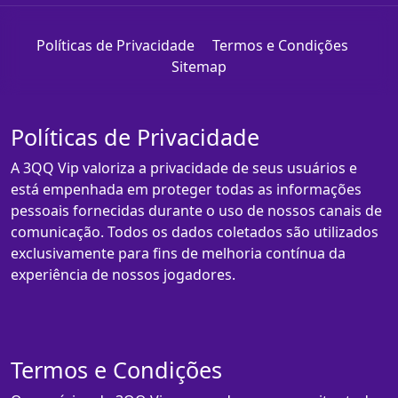
Políticas de Privacidade
Termos e Condições
Sitemap
Políticas de Privacidade
A 3QQ Vip valoriza a privacidade de seus usuários e
está empenhada em proteger todas as informações
pessoais fornecidas durante o uso de nossos canais de
comunicação. Todos os dados coletados são utilizados
exclusivamente para fins de melhoria contínua da
experiência de nossos jogadores.
Termos e Condições