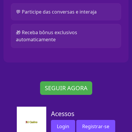
💬 Participe das conversas e interaja
🎁 Receba bônus exclusivos
automaticamente
SEGUIR AGORA
Acessos
Login
Registrar-se