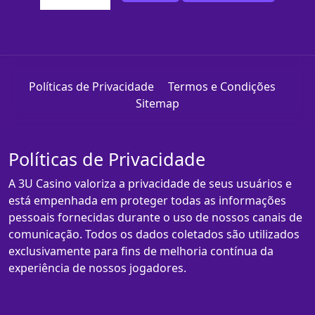
Políticas de Privacidade
Termos e Condições
Sitemap
Políticas de Privacidade
A 3U Casino valoriza a privacidade de seus usuários e
está empenhada em proteger todas as informações
pessoais fornecidas durante o uso de nossos canais de
comunicação. Todos os dados coletados são utilizados
exclusivamente para fins de melhoria contínua da
experiência de nossos jogadores.