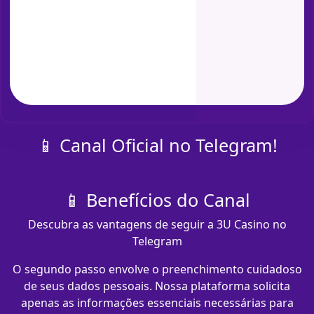
📱 Canal Oficial no Telegram!
📱 Benefícios do Canal
Descubra as vantagens de seguir a 3U Casino no
Telegram
O segundo passo envolve o preenchimento cuidadoso
de seus dados pessoais. Nossa plataforma solicita
apenas as informações essenciais necessárias para