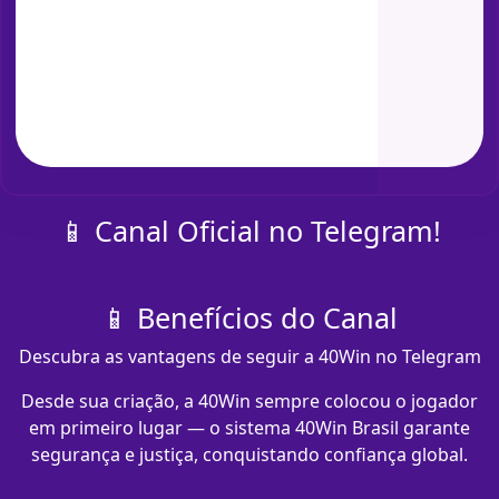
📱 Canal Oficial no Telegram!
📱 Benefícios do Canal
Descubra as vantagens de seguir a 40Win no Telegram
Desde sua criação, a 40Win sempre colocou o jogador
em primeiro lugar — o sistema 40Win Brasil garante
segurança e justiça, conquistando confiança global.