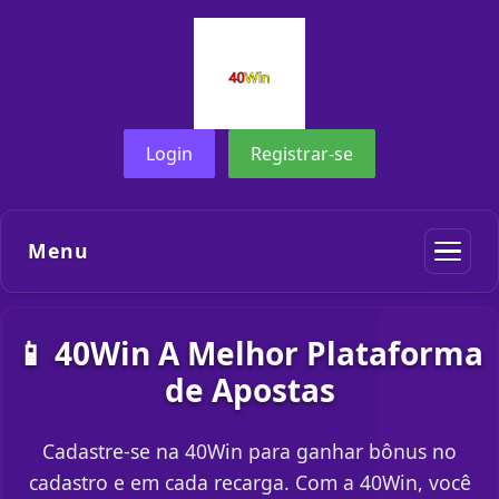
Login
Registrar-se
Menu
📱 40Win A Melhor Plataforma
de Apostas
Cadastre-se na 40Win para ganhar bônus no
cadastro e em cada recarga. Com a 40Win, você