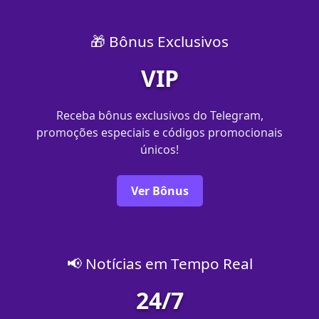
🎁 Bônus Exclusivos
VIP
Receba bônus exclusivos do Telegram,
promoções especiais e códigos promocionais
únicos!
Ver Bônus
📢 Notícias em Tempo Real
24/7