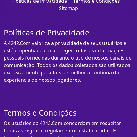
Políticas de Privacidade
Termos e Condições
Sitemap
Políticas de Privacidade
A 4242.Com valoriza a privacidade de seus usuários e
está empenhada em proteger todas as informações
pessoais fornecidas durante o uso de nossos canais de
comunicação. Todos os dados coletados são utilizados
exclusivamente para fins de melhoria contínua da
experiência de nossos jogadores.
Termos e Condições
Os usuários da 4242.Com concordam em respeitar
todas as regras e regulamentos estabelecidos. É