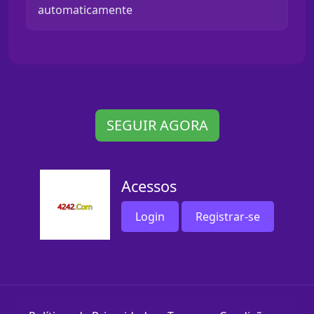
automaticamente
SEGUIR AGORA
Acessos
Login
Registrar-se