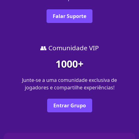
Falar Suporte
👥 Comunidade VIP
1000+
Junte-se a uma comunidade exclusiva de
jogadores e compartilhe experiências!
Entrar Grupo