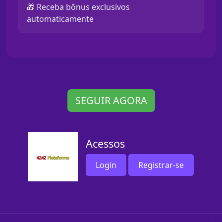
🎁 Receba bônus exclusivos
automaticamente
SEGUIR AGORA
Acessos
Login
Registrar-se