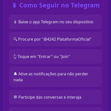
📱 Como Seguir no Telegram
📱 Baixe o app Telegram no seu dispositivo
🔍 Procure por "@4242 PlataformaOficial"
👆 Toque em "Entrar" ou "Join"
🔔 Ative as notificações para não perder
nada
💬 Participe das conversas e interaja