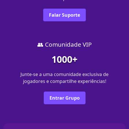
Falar Suporte
👥 Comunidade VIP
1000+
Junte-se a uma comunidade exclusiva de
jogadores e compartilhe experiências!
Entrar Grupo