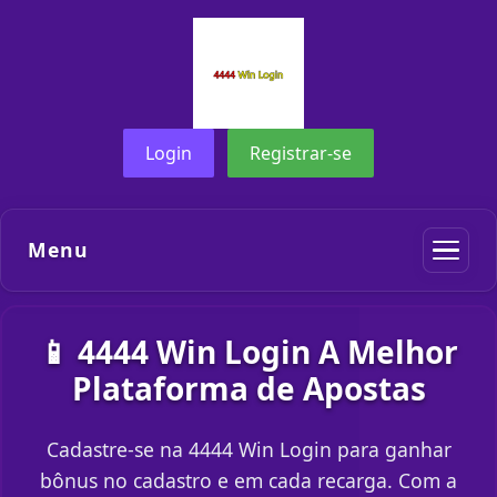
Login
Registrar-se
Menu
📱 4444 Win Login A Melhor
Plataforma de Apostas
Cadastre-se na 4444 Win Login para ganhar
bônus no cadastro e em cada recarga. Com a