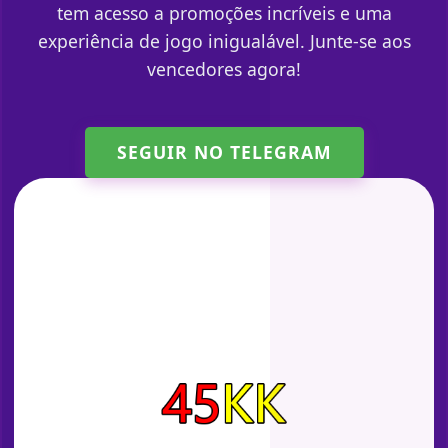
tem acesso a promoções incríveis e uma
experiência de jogo inigualável. Junte-se aos
vencedores agora!
SEGUIR NO TELEGRAM