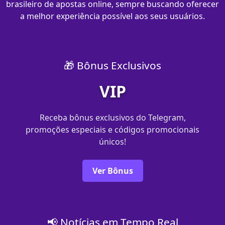
brasileiro de apostas online, sempre buscando oferecer
a melhor experiência possível aos seus usuários.
🎁 Bônus Exclusivos
VIP
Receba bônus exclusivos do Telegram,
promoções especiais e códigos promocionais
únicos!
Ver Bônus
📢 Notícias em Tempo Real