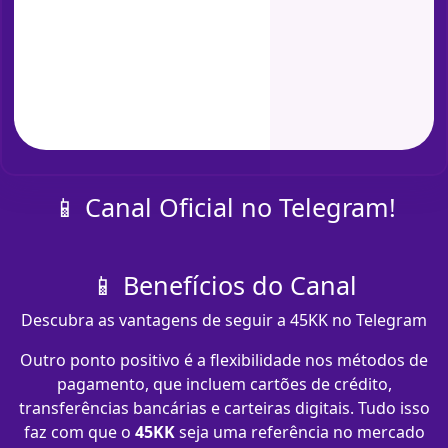
📱 Canal Oficial no Telegram!
📱 Benefícios do Canal
Descubra as vantagens de seguir a 45KK no Telegram
Outro ponto positivo é a flexibilidade nos métodos de
pagamento, que incluem cartões de crédito,
transferências bancárias e carteiras digitais. Tudo isso
faz com que o
45KK
seja uma referência no mercado