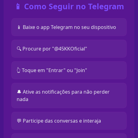
📱 Como Seguir no Telegram
📱 Baixe o app Telegram no seu dispositivo
🔍 Procure por "@45KKOficial"
👆 Toque em "Entrar" ou "Join"
🔔 Ative as notificações para não perder
nada
💬 Participe das conversas e interaja