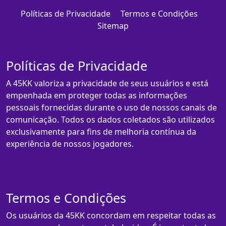
Políticas de Privacidade
Termos e Condições
Sitemap
Políticas de Privacidade
A 45KK valoriza a privacidade de seus usuários e está
empenhada em proteger todas as informações
pessoais fornecidas durante o uso de nossos canais de
comunicação. Todos os dados coletados são utilizados
exclusivamente para fins de melhoria contínua da
experiência de nossos jogadores.
Termos e Condições
Os usuários da 45KK concordam em respeitar todas as