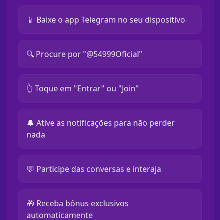
📱 Baixe o app Telegram no seu dispositivo
🔍 Procure por "@54999Oficial"
👆 Toque em "Entrar" ou "Join"
🔔 Ative as notificações para não perder
nada
💬 Participe das conversas e interaja
🎁 Receba bônus exclusivos
automaticamente