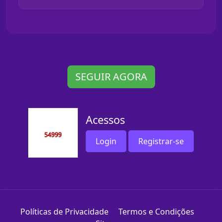
SEGUIR AGORA
Acessos
Login
Registrar-se
Políticas de Privacidade
Termos e Condições