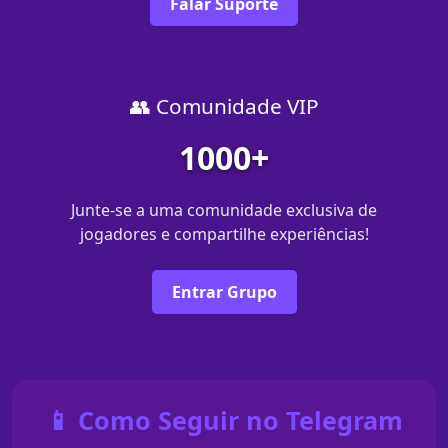
Falar Suporte
👥 Comunidade VIP
1000+
Junte-se a uma comunidade exclusiva de
jogadores e compartilhe experiências!
Entrar Grupo
📱 Como Seguir no Telegram