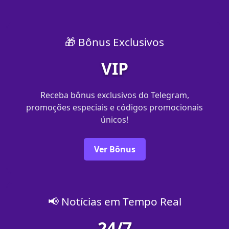
🎁 Bônus Exclusivos
VIP
Receba bônus exclusivos do Telegram,
promoções especiais e códigos promocionais
únicos!
Ver Bônus
📢 Notícias em Tempo Real
24/7