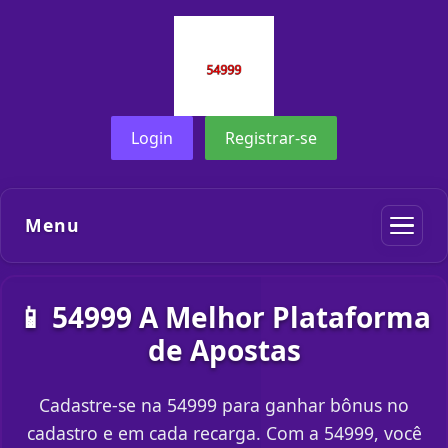
Login
Registrar-se
Menu
📱 54999 A Melhor Plataforma
de Apostas
Cadastre-se na 54999 para ganhar bônus no
cadastro e em cada recarga. Com a 54999, você