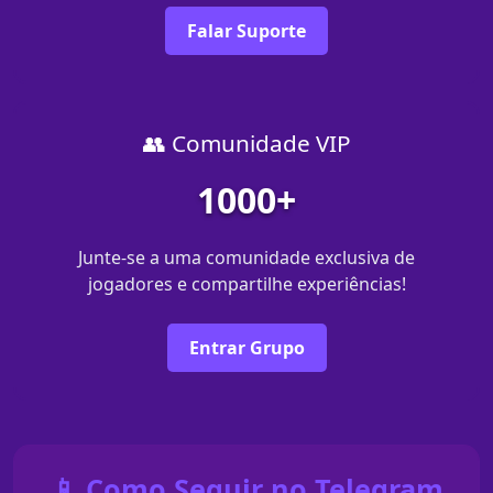
Falar Suporte
👥 Comunidade VIP
1000+
Junte-se a uma comunidade exclusiva de
jogadores e compartilhe experiências!
Entrar Grupo
📱 Como Seguir no Telegram