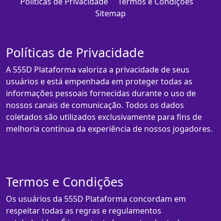
Políticas de Privacidade
Termos e Condições
Sitemap
Políticas de Privacidade
A 555D Plataforma valoriza a privacidade de seus
usuários e está empenhada em proteger todas as
informações pessoais fornecidas durante o uso de
nossos canais de comunicação. Todos os dados
coletados são utilizados exclusivamente para fins de
melhoria contínua da experiência de nossos jogadores.
Termos e Condições
Os usuários da 555D Plataforma concordam em
respeitar todas as regras e regulamentos