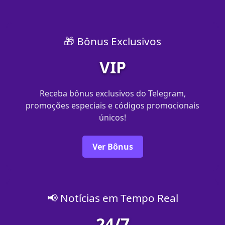
🎁 Bônus Exclusivos
VIP
Receba bônus exclusivos do Telegram,
promoções especiais e códigos promocionais
únicos!
Ver Bônus
📢 Notícias em Tempo Real
24/7