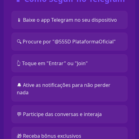
📱 Baixe o app Telegram no seu dispositivo
🔍 Procure por "@555D PlataformaOficial"
👆 Toque em "Entrar" ou "Join"
🔔 Ative as notificações para não perder
nada
💬 Participe das conversas e interaja
🎁 Receba bônus exclusivos