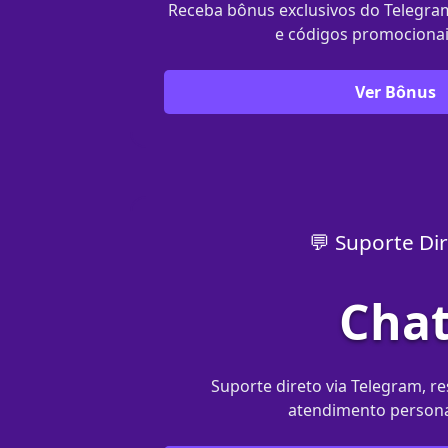
Receba bônus exclusivos do Telegra
e códigos promocionai
Ver Bônus
💬 Suporte Di
Cha
Suporte direto via Telegram, r
atendimento persona