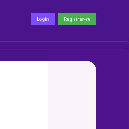
Login
Registrar-se