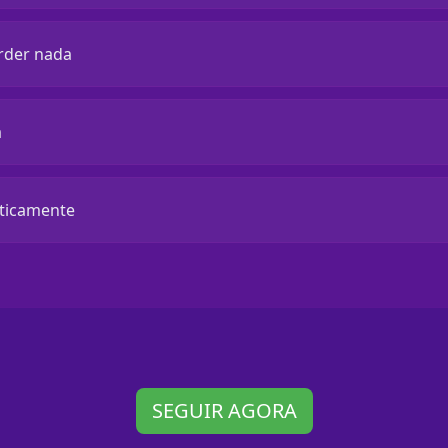
erder nada
a
aticamente
SEGUIR AGORA