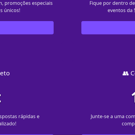
m, promoções especiais
Fique por dentro d
s únicos!
eventos da 
reto
👥 
t
espostas rápidas e
Junte-se a uma com
lizado!
compa