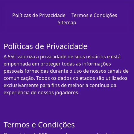
Políticas de Privacidade
Termos e Condições
Sitemap
Políticas de Privacidade
A 55C valoriza a privacidade de seus usuários e está
empenhada em proteger todas as informações
pessoais fornecidas durante o uso de nossos canais de
comunicação. Todos os dados coletados são utilizados
exclusivamente para fins de melhoria contínua da
experiência de nossos jogadores.
Termos e Condições