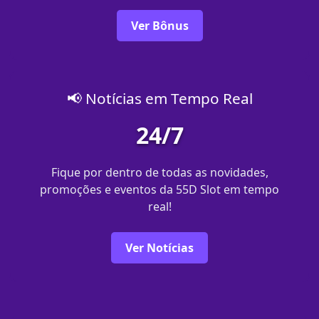
Ver Bônus
📢 Notícias em Tempo Real
24/7
Fique por dentro de todas as novidades,
promoções e eventos da 55D Slot em tempo
real!
Ver Notícias