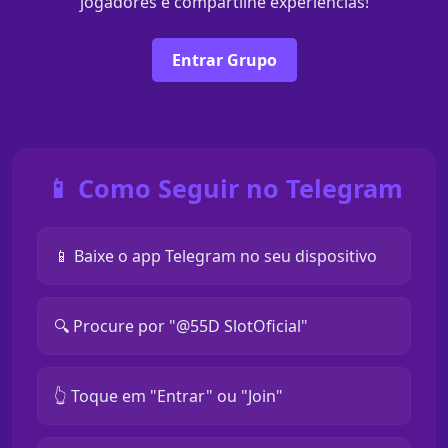
jogadores e compartilhe experiências!
Entrar Grupo
📱 Como Seguir no Telegram
📱 Baixe o app Telegram no seu dispositivo
🔍 Procure por "@55D SlotOficial"
👆 Toque em "Entrar" ou "Join"