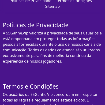
Políticas de Privacidade
Termos e Condições
Sitemap
Políticas de Privacidade
A 55Ganhe.Vip valoriza a privacidade de seus usuários e
está empenhada em proteger todas as informações
pessoais fornecidas durante o uso de nossos canais de
comunicação. Todos os dados coletados são utilizados
exclusivamente para fins de melhoria contínua da
experiência de nossos jogadores.
Termos e Condições
Os usuários da 55Ganhe.Vip concordam em respeitar
todas as regras e regulamentos estabelecidos. É