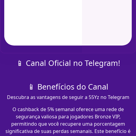
📱 Canal Oficial no Telegram!
📱 Benefícios do Canal
Descubra as vantagens de seguir a 55Yz no Telegram
O cashback de 5% semanal oferece uma rede de
segurança valiosa para jogadores Bronze VIP,
permitindo que você recupere uma porcentagem
significativa de suas perdas semanais. Este benefício é