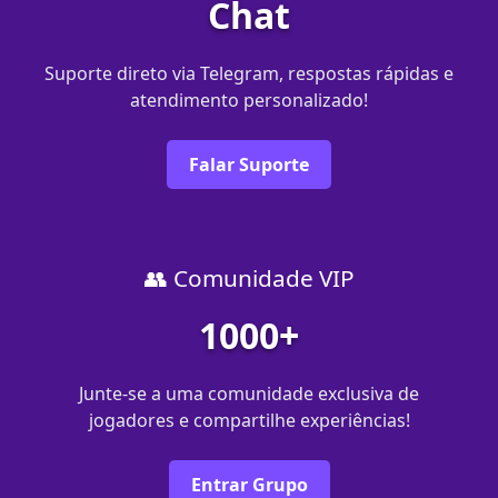
Chat
Suporte direto via Telegram, respostas rápidas e
atendimento personalizado!
Falar Suporte
👥 Comunidade VIP
1000+
Junte-se a uma comunidade exclusiva de
jogadores e compartilhe experiências!
Entrar Grupo