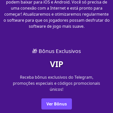
podem baixar para iOS e Android. Você só precisa de
uma conexão com a Internet e está pronto para
começar! Atualizaremos e otimizaremos regularmente
o software para que os jogadores possam desfrutar do
software de jogo mais suave.
🎁 Bônus Exclusivos
VIP
Receba bônus exclusivos do Telegram,
promoções especiais e códigos promocionais
únicos!
Ver Bônus