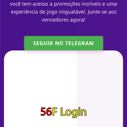
você tem acesso a promoções incríveis e uma
experiência de jogo inigualável. Junte-se aos
vencedores agora!
SEGUIR NO TELEGRAM