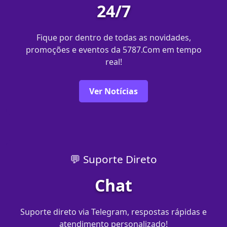
24/7
Fique por dentro de todas as novidades,
promoções e eventos da 5787.Com em tempo
real!
Ver Notícias
💬 Suporte Direto
Chat
Suporte direto via Telegram, respostas rápidas e
atendimento personalizado!