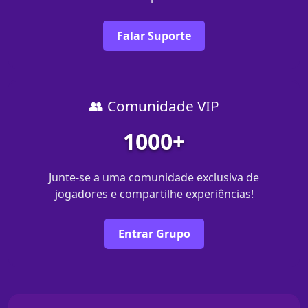
Falar Suporte
👥 Comunidade VIP
1000+
Junte-se a uma comunidade exclusiva de
jogadores e compartilhe experiências!
Entrar Grupo