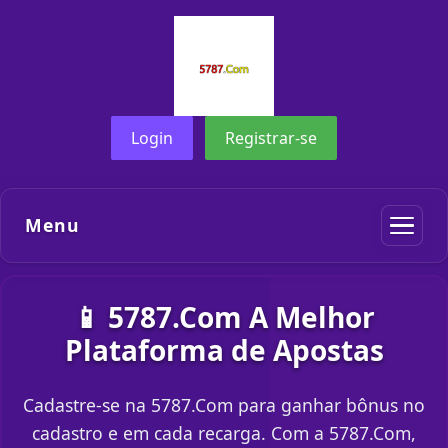
Login
Registrar-se
Menu
📱 5787.Com A Melhor
Plataforma de Apostas
Cadastre-se na 5787.Com para ganhar bônus no
cadastro e em cada recarga. Com a 5787.Com,