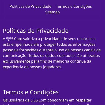
Políticas de Privacidade
Termos e Condições
Sitemap
Políticas de Privacidade
A 5J55.Com valoriza a privacidade de seus usuários e
está empenhada em proteger todas as informações
pessoais fornecidas durante o uso de nossos canais de
comunicação. Todos os dados coletados são utilizados
exclusivamente para fins de melhoria contínua da
experiência de nossos jogadores.
Termos e Condições
Os usuários da 5J55.Com concordam em respeitar