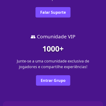
Falar Suporte
👥 Comunidade VIP
1000+
Junte-se a uma comunidade exclusiva de
jogadores e compartilhe experiências!
Entrar Grupo