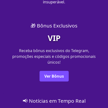
insuperável.
🎁 Bônus Exclusivos
VIP
Receba bônus exclusivos do Telegram,
promoções especiais e códigos promocionais
únicos!
Ver Bônus
📢 Notícias em Tempo Real