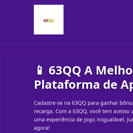
📱 63QQ A Melho
Plataforma de A
Cadastre-se na 63QQ para ganhar bônu
recarga. Com a 63QQ, você tem acesso a
uma experiência de jogo inigualável. J
agora!