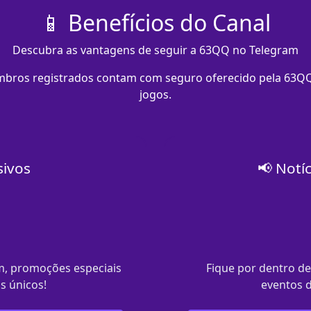
📱 Benefícios do Canal
Descubra as vantagens de seguir a 63QQ no Telegram
mbros registrados contam com seguro oferecido pela 63QQ
jogos.
sivos
📢 Notí
m, promoções especiais
Fique por dentro d
s únicos!
eventos 