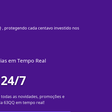
 , protegendo cada centavo investido nos
cias em Tempo Real
24/7
e todas as novidades, promoções e
da 63QQ em tempo real!