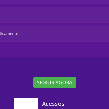
a
aticamente
SEGUIR AGORA
Acessos