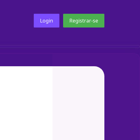
Login
Registrar-se