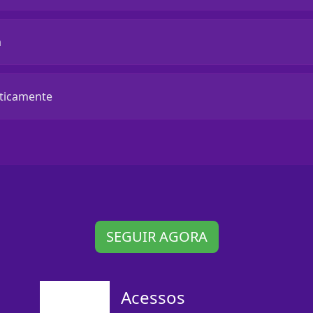
a
aticamente
SEGUIR AGORA
Acessos