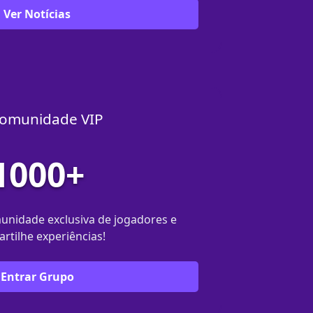
Ver Notícias
Comunidade VIP
1000+
unidade exclusiva de jogadores e
rtilhe experiências!
Entrar Grupo