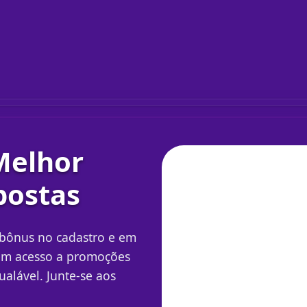
Melhor
postas
 bônus no cadastro e em
tem acesso a promoções
ualável. Junte-se aos