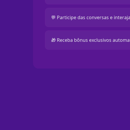
💬 Participe das conversas e interaj
🎁 Receba bônus exclusivos autom