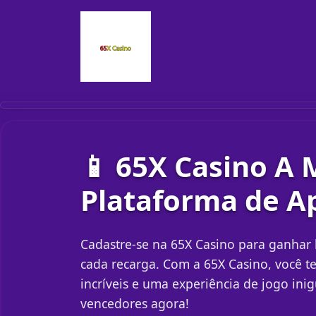
📱 65X Casino A 
Plataforma de A
Cadastre-se na 65X Casino para ganhar
cada recarga. Com a 65X Casino, você 
incríveis e uma experiência de jogo inig
vencedores agora!