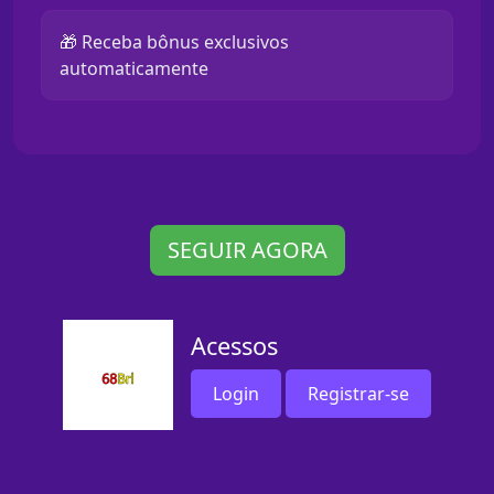
🎁 Receba bônus exclusivos
automaticamente
SEGUIR AGORA
Acessos
Login
Registrar-se