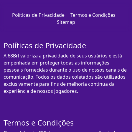
Políticas de Privacidade
Termos e Condições
Sitemap
Políticas de Privacidade
A 68Brl valoriza a privacidade de seus usuários e está
empenhada em proteger todas as informações
pessoais fornecidas durante o uso de nossos canais de
comunicação. Todos os dados coletados são utilizados
exclusivamente para fins de melhoria contínua da
experiência de nossos jogadores.
Termos e Condições