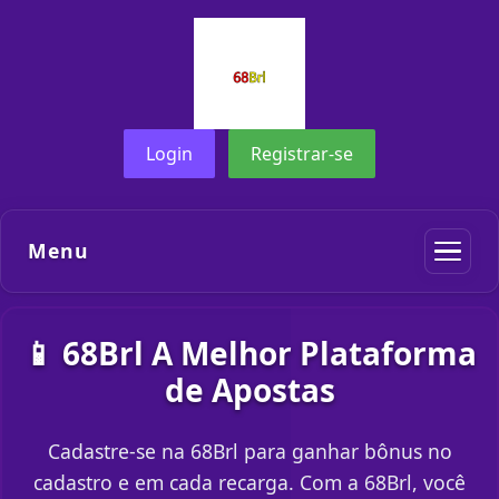
Login
Registrar-se
Menu
📱 68Brl A Melhor Plataforma
de Apostas
Cadastre-se na 68Brl para ganhar bônus no
cadastro e em cada recarga. Com a 68Brl, você