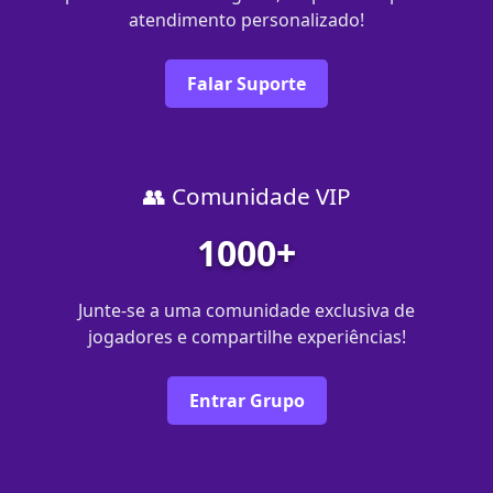
atendimento personalizado!
Falar Suporte
👥 Comunidade VIP
1000+
Junte-se a uma comunidade exclusiva de
jogadores e compartilhe experiências!
Entrar Grupo