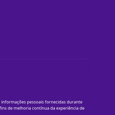
s informações pessoais fornecidas durante
fins de melhoria contínua da experiência de