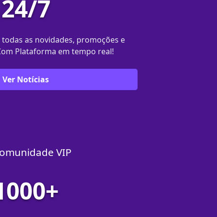
24/7
e todas as novidades, promoções e
Com Plataforma em tempo real!
Ver Notícias
Comunidade VIP
1000+