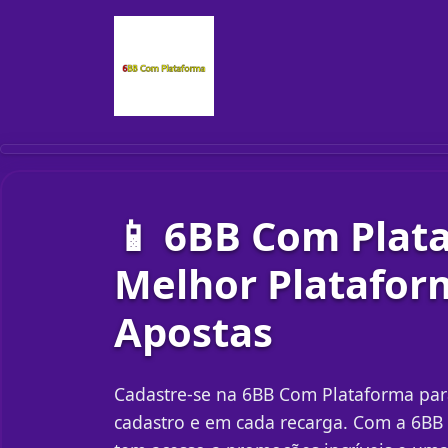
📱 6BB Com Plat
Melhor Platafor
Apostas
Cadastre-se na 6BB Com Plataforma pa
cadastro e em cada recarga. Com a 6BB