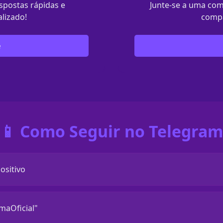
espostas rápidas e
Junte-se a uma com
lizado!
compa
e
📱 Como Seguir no Telegram
ositivo
maOficial"