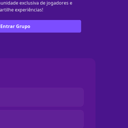
unidade exclusiva de jogadores e
rtilhe experiências!
Entrar Grupo