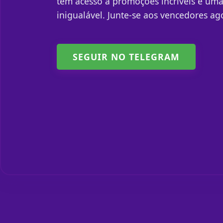
tem acesso a promoções incríveis e uma
inigualável. Junte-se aos vencedores ag
SEGUIR NO TELEGRAM