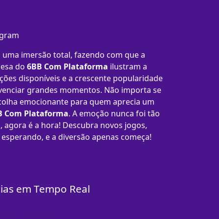
egram
m uma imersão total, fazendo com que a
mesa do
6BB Com Plataforma
ilustram a
ões disponíveis e a crescente popularidade
vivenciar grandes momentos. Não importa se
scolha emocionante para quem aprecia um
B Com Plataforma
. A emoção nunca foi tão
a
, agora é a hora! Descubra novos jogos,
á esperando, e a diversão apenas começa!
cias em Tempo Real