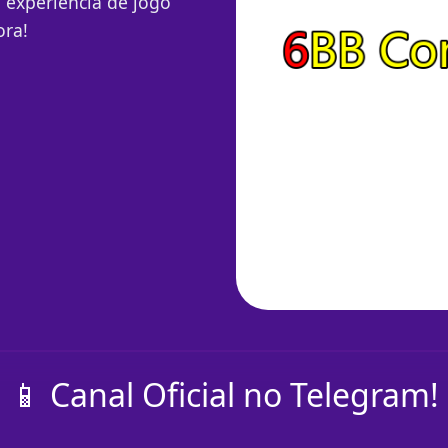
 experiência de jogo
ora!
📱 Canal Oficial no Telegram!