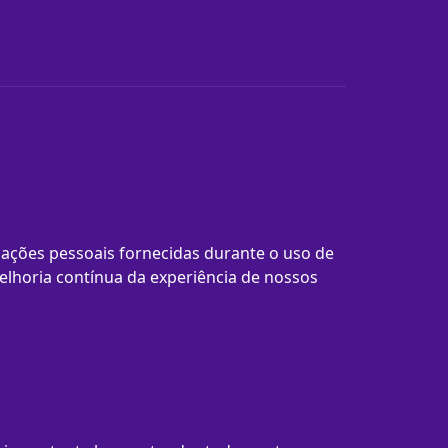
ações pessoais fornecidas durante o uso de
elhoria contínua da experiência de nossos