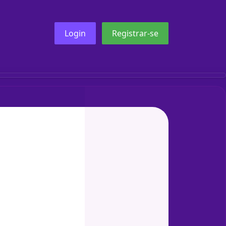
Login
Registrar-se