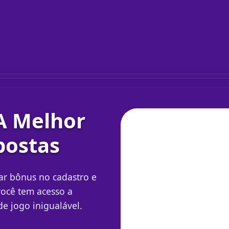
A Melhor
postas
r bônus no cadastro e
ocê tem acesso a
e jogo inigualável.