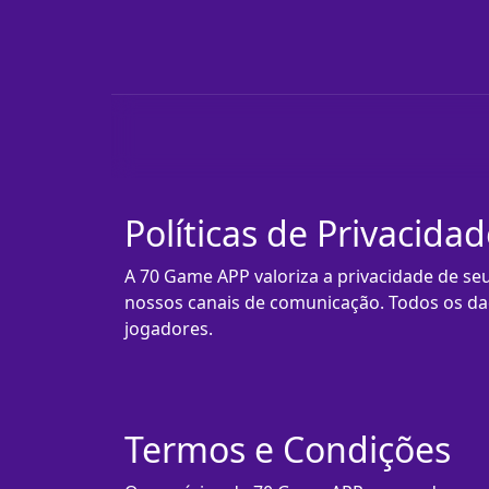
Políticas de Privacida
A 70 Game APP valoriza a privacidade de s
nossos canais de comunicação. Todos os dad
jogadores.
Termos e Condições