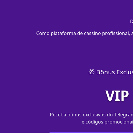
D
Como plataforma de cassino profissional, a
🎁 Bônus Exclu
VIP
Receba bônus exclusivos do Telegra
e códigos promocionai