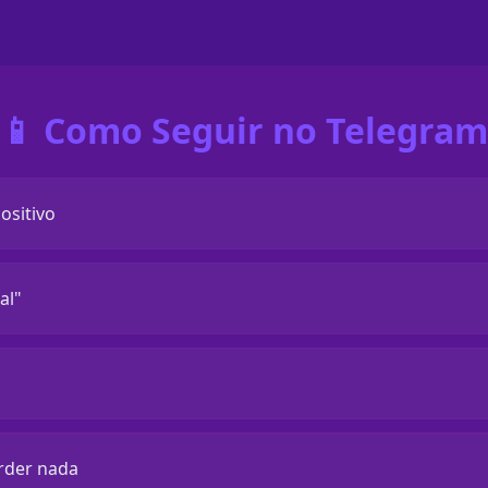
📱 Como Seguir no Telegram
ositivo
al"
erder nada