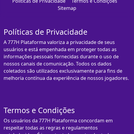
Políticas de Privacidade
Termos e Condições
Sitemap
Políticas de Privacidade
A 777H Plataforma valoriza a privacidade de seus
usuários e está empenhada em proteger todas as
informações pessoais fornecidas durante o uso de
nossos canais de comunicação. Todos os dados
coletados são utilizados exclusivamente para fins de
melhoria contínua da experiência de nossos jogadores.
Termos e Condições
Os usuários da 777H Plataforma concordam em
respeitar todas as regras e regulamentos