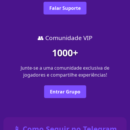
Falar Suporte
👥 Comunidade VIP
1000+
Junte-se a uma comunidade exclusiva de
jogadores e compartilhe experiências!
Entrar Grupo
📱 Como Seguir no Telegram