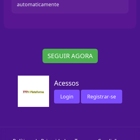
automaticamente
SEGUIR AGORA
Acessos
Login
Registrar-se