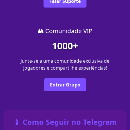
Falar Suporte
👥 Comunidade VIP
1000+
Junte-se a uma comunidade exclusiva de
jogadores e compartilhe experiências!
Entrar Grupo
📱 Como Seguir no Telegram