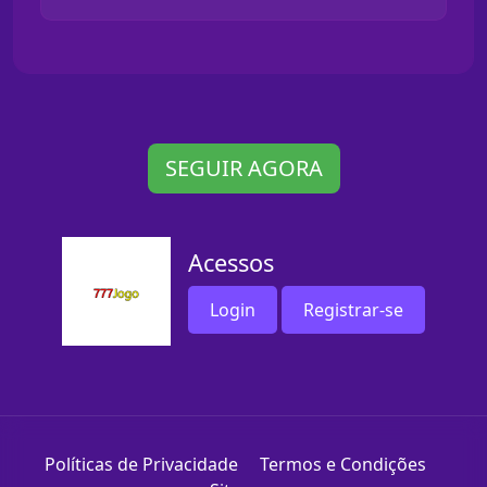
SEGUIR AGORA
Acessos
Login
Registrar-se
Políticas de Privacidade
Termos e Condições