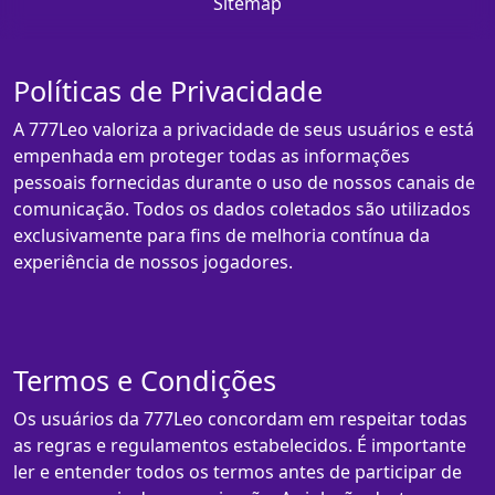
Sitemap
Políticas de Privacidade
A 777Leo valoriza a privacidade de seus usuários e está
empenhada em proteger todas as informações
pessoais fornecidas durante o uso de nossos canais de
comunicação. Todos os dados coletados são utilizados
exclusivamente para fins de melhoria contínua da
experiência de nossos jogadores.
Termos e Condições
Os usuários da 777Leo concordam em respeitar todas
as regras e regulamentos estabelecidos. É importante
ler e entender todos os termos antes de participar de