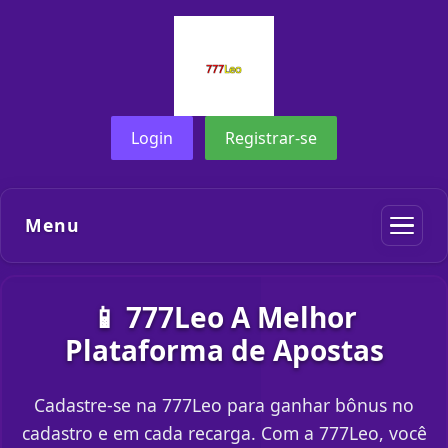
Login
Registrar-se
Menu
📱 777Leo A Melhor
Plataforma de Apostas
Cadastre-se na 777Leo para ganhar bônus no
cadastro e em cada recarga. Com a 777Leo, você