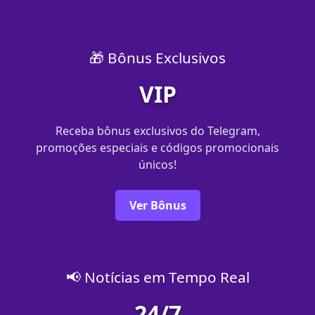
🎁 Bônus Exclusivos
VIP
Receba bônus exclusivos do Telegram,
promoções especiais e códigos promocionais
únicos!
Ver Bônus
📢 Notícias em Tempo Real
24/7