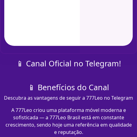
📱 Canal Oficial no Telegram!
📱 Benefícios do Canal
Descubra as vantagens de seguir a 777Leo no Telegram
A 777Leo criou uma plataforma móvel moderna e
sofisticada — a 777Leo Brasil está em constante
crescimento, sendo hoje uma referência em qualidade
e reputação.