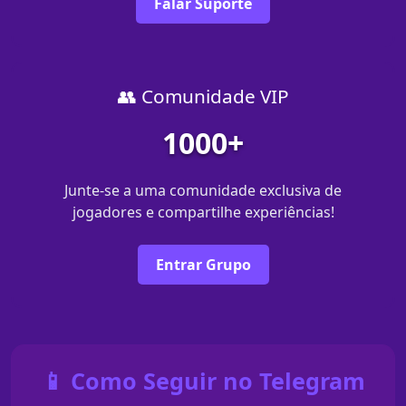
Falar Suporte
👥 Comunidade VIP
1000+
Junte-se a uma comunidade exclusiva de
jogadores e compartilhe experiências!
Entrar Grupo
📱 Como Seguir no Telegram