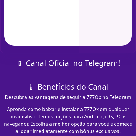
📱 Canal Oficial no Telegram!
📱 Benefícios do Canal
Descubra as vantagens de seguir a 777Ox no Telegram
Aprenda como baixar e instalar a 777Ox em qualquer
dispositivo! Temos opções para Android, iOS, PC e
navegador. Escolha a melhor opção para você e comece
a jogar imediatamente com bônus exclusivos.