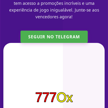
tem acesso a promoções incríveis e uma
experiência de jogo inigualável. Junte-se aos
vencedores agora!
SEGUIR NO TELEGRAM