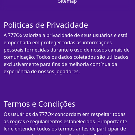
Sitemap
Políticas de Privacidade
A 777Ox valoriza a privacidade de seus usuários e está
empenhada em proteger todas as informações
pessoais fornecidas durante o uso de nossos canais de
comunicação. Todos os dados coletados são utilizados
exclusivamente para fins de melhoria contínua da
experiência de nossos jogadores.
Termos e Condições
Os usuários da 777Ox concordam em respeitar todas
as regras e regulamentos estabelecidos. É importante
ler e entender todos os termos antes de participar de