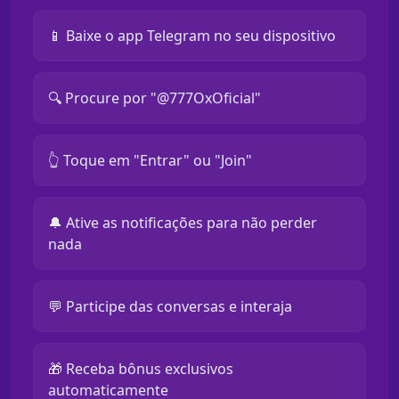
📱 Baixe o app Telegram no seu dispositivo
🔍 Procure por "@777OxOficial"
👆 Toque em "Entrar" ou "Join"
🔔 Ative as notificações para não perder
nada
💬 Participe das conversas e interaja
🎁 Receba bônus exclusivos
automaticamente