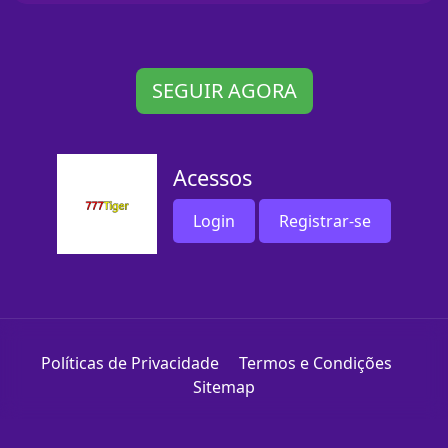
SEGUIR AGORA
Acessos
Login
Registrar-se
Políticas de Privacidade
Termos e Condições
Sitemap