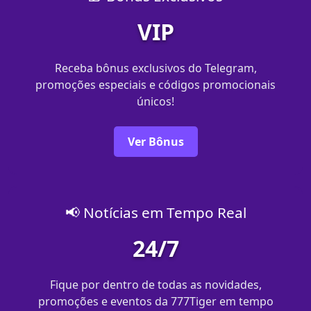
VIP
Receba bônus exclusivos do Telegram,
promoções especiais e códigos promocionais
únicos!
Ver Bônus
📢 Notícias em Tempo Real
24/7
Fique por dentro de todas as novidades,
promoções e eventos da 777Tiger em tempo