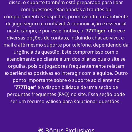
disso, o suporte também está preparado para lidar
com questões relacionadas a fraudes ou
comportamentos suspeitos, promovendo um ambiente
de jogo seguro e confiável. A comunicação é essencial
neste campo, e por esse motivo, o '
777Tiger
' oferece
diversas opções de contato, incluindo chat ao vivo, e-
mail e até mesmo suporte por telefone, dependendo da
urgência da questão. Este compromisso com o
atendimento ao cliente é um dos pilares que o site se
orgulha, pois os jogadores frequentemente relatam
experiências positivas ao interagir com a equipe. Outro
ponto importante sobre o suporte ao cliente no
'
777Tiger
' é a disponibilidade de uma seção de
perguntas frequentes (FAQ) no site. Essa seção pode
ser um recurso valioso para solucionar questões .
🎁 Bônus Exclusivos