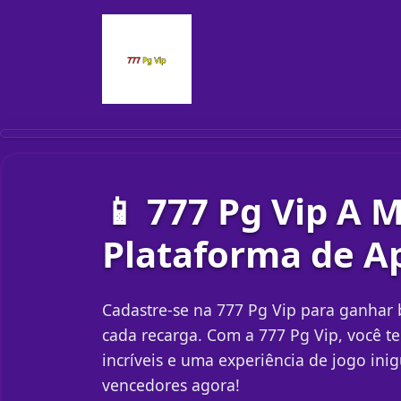
📱 777 Pg Vip A 
Plataforma de A
Cadastre-se na 777 Pg Vip para ganhar
cada recarga. Com a 777 Pg Vip, você 
incríveis e uma experiência de jogo inig
vencedores agora!