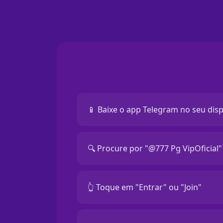
📱 Baixe o app Telegram no seu disp
🔍 Procure por "@777 Pg VipOficial"
👆 Toque em "Entrar" ou "Join"