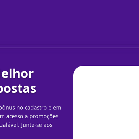
Melhor
postas
 bônus no cadastro e em
tem acesso a promoções
ualável. Junte-se aos