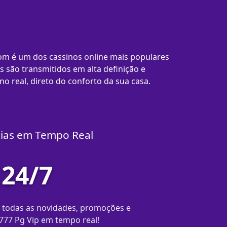
com​ é um dos cassinos online mais populares
s são transmitidos em alta definição e
o real, direto do conforto da sua casa.
cias em Tempo Real
24/7
e todas as novidades, promoções e
777 Pg Vip em tempo real!