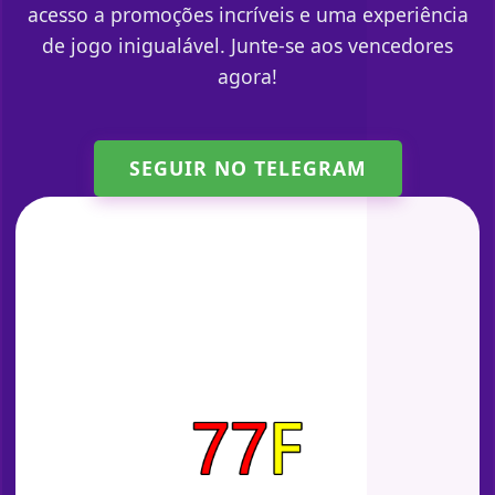
acesso a promoções incríveis e uma experiência
de jogo inigualável. Junte-se aos vencedores
agora!
SEGUIR NO TELEGRAM