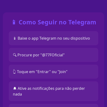
📱 Como Seguir no Telegram
📱 Baixe o app Telegram no seu dispositivo
🔍 Procure por "@77FOficial"
👆 Toque em "Entrar" ou "Join"
🔔 Ative as notificações para não perder
nada