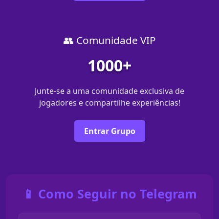
👥 Comunidade VIP
1000+
Junte-se a uma comunidade exclusiva de
jogadores e compartilhe experiências!
Entrar Grupo
📱 Como Seguir no Telegram