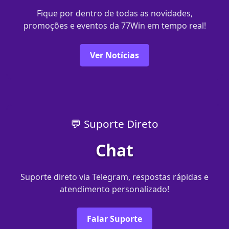
Fique por dentro de todas as novidades,
promoções e eventos da 77Win em tempo real!
Ver Notícias
💬 Suporte Direto
Chat
Suporte direto via Telegram, respostas rápidas e
atendimento personalizado!
Falar Suporte