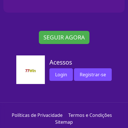
SEGUIR AGORA
Acessos
Login
Registrar-se
Políticas de Privacidade
Termos e Condições
Sitemap