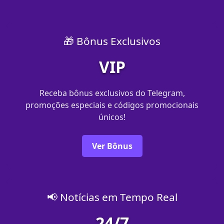
🎁 Bônus Exclusivos
VIP
Receba bônus exclusivos do Telegram,
promoções especiais e códigos promocionais
únicos!
Ver Bônus
📢 Notícias em Tempo Real
24/7