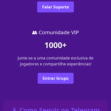
Falar Suporte
👥 Comunidade VIP
1000+
Junte-se a uma comunidade exclusiva de
jogadores e compartilhe experiências!
Entrar Grupo
📱 Como Seguir no Telegram