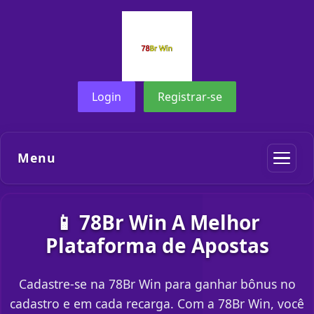
Login
Registrar-se
Menu
📱 78Br Win A Melhor
Plataforma de Apostas
Cadastre-se na 78Br Win para ganhar bônus no
cadastro e em cada recarga. Com a 78Br Win, você