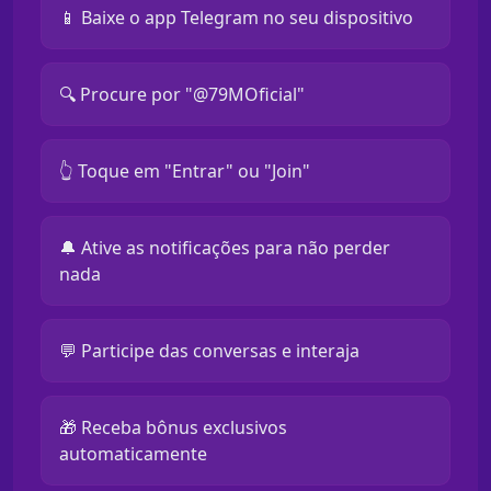
📱 Baixe o app Telegram no seu dispositivo
🔍 Procure por "@79MOficial"
👆 Toque em "Entrar" ou "Join"
🔔 Ative as notificações para não perder
nada
💬 Participe das conversas e interaja
🎁 Receba bônus exclusivos
automaticamente