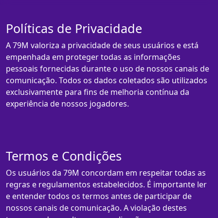
Políticas de Privacidade
A 79M valoriza a privacidade de seus usuários e está
empenhada em proteger todas as informações
pessoais fornecidas durante o uso de nossos canais de
comunicação. Todos os dados coletados são utilizados
exclusivamente para fins de melhoria contínua da
experiência de nossos jogadores.
Termos e Condições
Os usuários da 79M concordam em respeitar todas as
regras e regulamentos estabelecidos. É importante ler
e entender todos os termos antes de participar de
nossos canais de comunicação. A violação destes