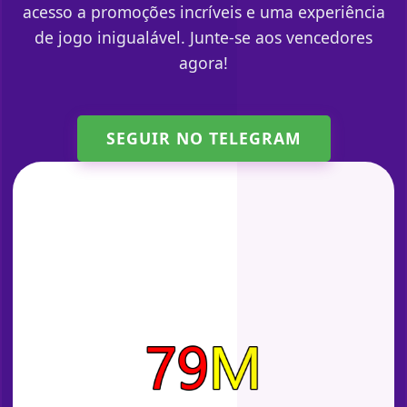
acesso a promoções incríveis e uma experiência
de jogo inigualável. Junte-se aos vencedores
agora!
SEGUIR NO TELEGRAM