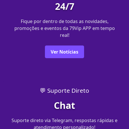
24/7
Fique por dentro de todas as novidades,
promoções e eventos da 79Vip APP em tempo
real!
Ver Notícias
💬 Suporte Direto
Chat
Suporte direto via Telegram, respostas rápidas e
atendimento personalizado!