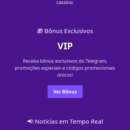
cassino.
🎁 Bônus Exclusivos
VIP
Receba bônus exclusivos do Telegram,
promoções especiais e códigos promocionais
únicos!
Ver Bônus
📢 Notícias em Tempo Real