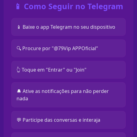
📱 Como Seguir no Telegram
📱 Baixe o app Telegram no seu dispositivo
🔍 Procure por "@79Vip APPOficial"
👆 Toque em "Entrar" ou "Join"
🔔 Ative as notificações para não perder
nada
💬 Participe das conversas e interaja