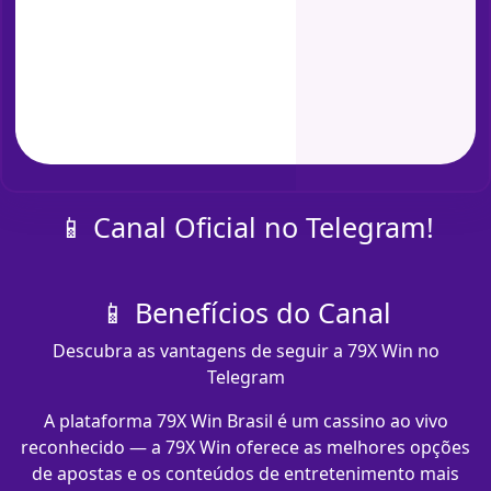
📱 Canal Oficial no Telegram!
📱 Benefícios do Canal
Descubra as vantagens de seguir a 79X Win no
Telegram
A plataforma 79X Win Brasil é um cassino ao vivo
reconhecido — a 79X Win oferece as melhores opções
de apostas e os conteúdos de entretenimento mais