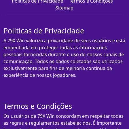
Políticas de Privacidade
Termos e Condições
Sitemap
Políticas de Privacidade
A 79X Win valoriza a privacidade de seus usuários e está
empenhada em proteger todas as informações
pessoais fornecidas durante o uso de nossos canais de
comunicação. Todos os dados coletados são utilizados
exclusivamente para fins de melhoria contínua da
experiência de nossos jogadores.
Termos e Condições
Os usuários da 79X Win concordam em respeitar todas
as regras e regulamentos estabelecidos. É importante