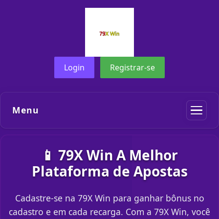
Login
Registrar-se
Menu
📱 79X Win A Melhor
Plataforma de Apostas
Cadastre-se na 79X Win para ganhar bônus no
cadastro e em cada recarga. Com a 79X Win, você