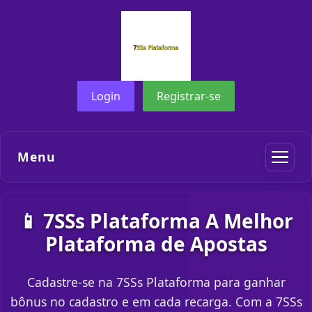
Login
Registrar-se
Menu
📱 7SSs Plataforma A Melhor
Plataforma de Apostas
Cadastre-se na 7SSs Plataforma para ganhar
bônus no cadastro e em cada recarga. Com a 7SSs