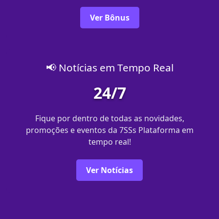
Ver Bônus
📢 Notícias em Tempo Real
24/7
Fique por dentro de todas as novidades,
promoções e eventos da 7SSs Plataforma em
tempo real!
Ver Notícias