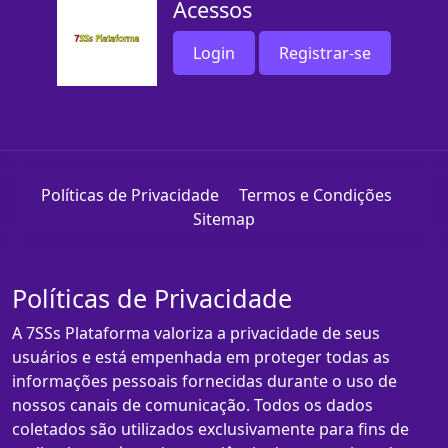
Acessos
Login
Registrar-se
Políticas de Privacidade
Termos e Condições
Sitemap
Políticas de Privacidade
A 7SSs Plataforma valoriza a privacidade de seus
usuários e está empenhada em proteger todas as
informações pessoais fornecidas durante o uso de
nossos canais de comunicação. Todos os dados
coletados são utilizados exclusivamente para fins de