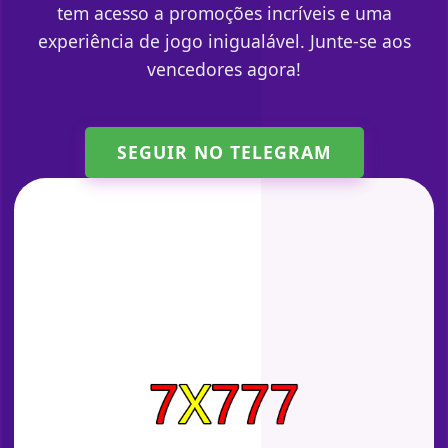
tem acesso a promoções incríveis e uma
experiência de jogo inigualável. Junte-se aos
vencedores agora!
SEGUIR NO TELEGRAM