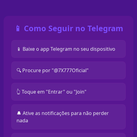
📱 Como Seguir no Telegram
📱 Baixe o app Telegram no seu dispositivo
🔍 Procure por "@7X777Oficial"
👆 Toque em "Entrar" ou "Join"
🔔 Ative as notificações para não perder
nada